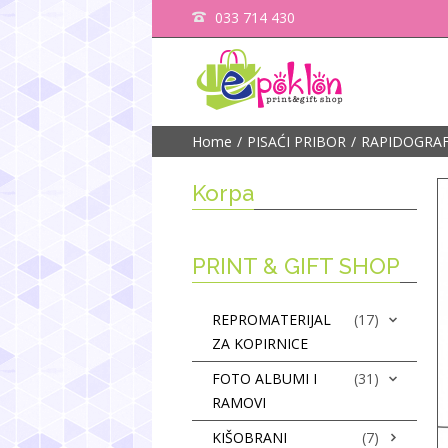
033 714 430
Home
PISAĆI PRIBOR
RAPIDOGRAF
Korpa
PRINT & GIFT SHOP
REPROMATERIJAL
(17)
ZA KOPIRNICE
FOTO ALBUMI I
(31)
RAMOVI
KIŠOBRANI
(7)