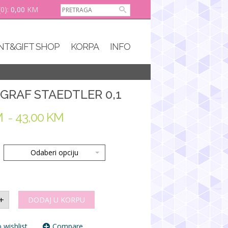
(0):
0,00
KM
NT&GIFT SHOP
KORPA
INFO
GRAF STAEDTLER 0,1
M
43,00
KM
–
Odaberi opciju
GRAF
+
DODAJ U KORPU
LER
 wishlist
Compare