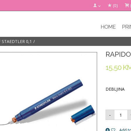
(0)
HOME
PRI
 STAEDTLER 0,1
RAPIDO
15,50
K
DEBLJINA
RAPIDO
-
STAEDT
0,1
količina
Add to