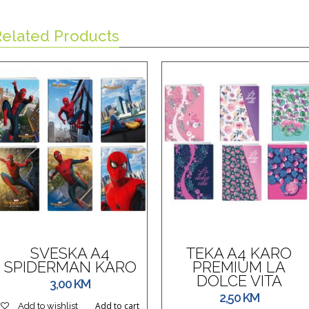
Related Products
SVESKA A4
TEKA A4 KARO
SPIDERMAN KARO
PREMIUM LA
DOLCE VITA
3,00
KM
2,50
KM
Add to cart
Add to wishlist