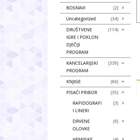
BOSNAVI
(2)
Uncategorized
(34)
DRUŠTVENE
(114)
IGRE I POKLON
DJEČIJI
PROGRAM
KANCELARIJSKI
(339)
PROGRAM
KNJIGE
(66)
PISAĆI PRIBOR
(35)
RAPIDOGRAFI
(3)
I LINERI
DRVENE
(9)
OLOVKE
HEMIJSKE
(4)