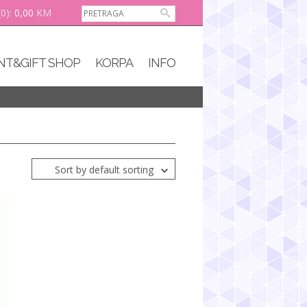
(0):
0,00
KM
NT&GIFT SHOP
KORPA
INFO
Sort by default sorting