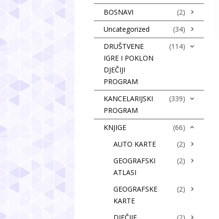
BOSNAVI
(2)
Uncategorized
(34)
DRUŠTVENE
(114)
IGRE I POKLON
DJEČIJI
PROGRAM
KANCELARIJSKI
(339)
PROGRAM
KNJIGE
(66)
AUTO KARTE
(2)
GEOGRAFSKI
(2)
ATLASI
GEOGRAFSKE
(2)
KARTE
DJEČIJE
(2)