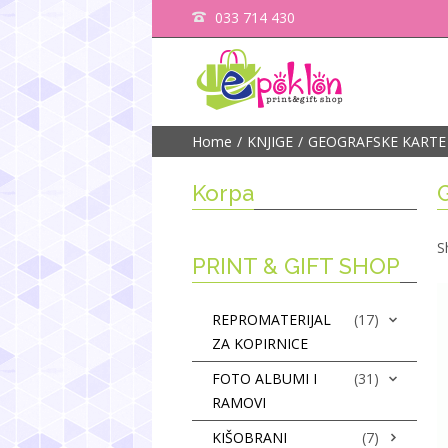
033 714 430
Home
KNJIGE
GEOGRAFSKE KARTE
Korpa
S
PRINT & GIFT SHOP
REPROMATERIJAL
(17)
ZA KOPIRNICE
FOTO ALBUMI I
(31)
RAMOVI
KIŠOBRANI
(7)