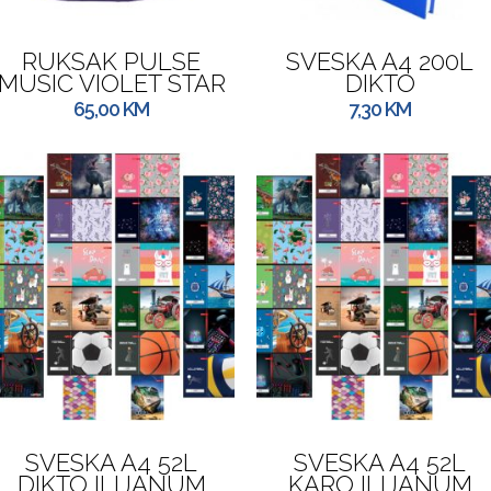
RUKSAK PULSE
SVESKA A4 200L
MUSIC VIOLET STAR
DIKTO
65,00
KM
7,30
KM
SVESKA A4 52L
SVESKA A4 52L
DIKTO ILIJANUM
KARO ILIJANUM