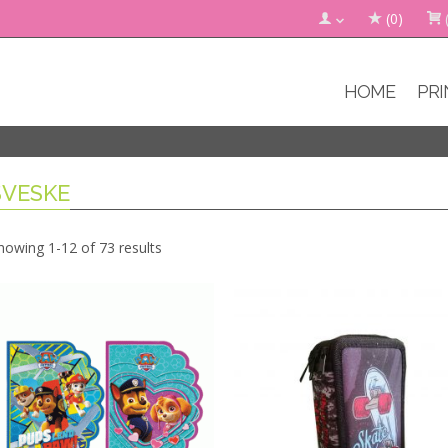
(0)
HOME
PRI
SVESKE
howing 1-12 of 73 results