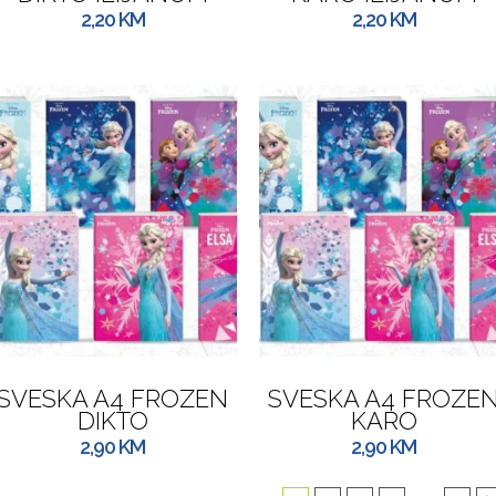
2,20
KM
2,20
KM
SVESKA A4 FROZEN
SVESKA A4 FROZE
DIKTO
KARO
2,90
KM
2,90
KM