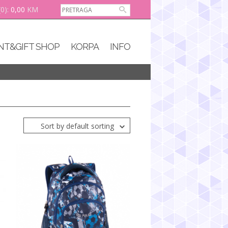
(0):
0,00
KM
NT&GIFT SHOP
KORPA
INFO
Sort by default sorting