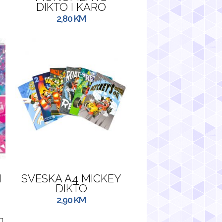
DIKTO I KARO
2,80
KM
N
SVESKA A4 MICKEY
DIKTO
2,90
KM