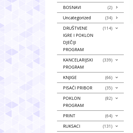
BOSNAVI
(2)
Uncategorized
(34)
DRUŠTVENE
(114)
IGRE I POKLON
DJEČIJI
PROGRAM
KANCELARIJSKI
(339)
PROGRAM
KNJIGE
(66)
PISAĆI PRIBOR
(35)
POKLON
(82)
PROGRAM
PRINT
(64)
RUKSACI
(131)