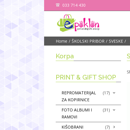
033 714 430
Home
ŠKOLSKI PRIBOR
SVESKE
Korpa
S
PRINT & GIFT SHOP
REPROMATERIJAL
(17)
ZA KOPIRNICE
FOTO ALBUMI I
(31)
RAMOVI
KIŠOBRANI
(7)