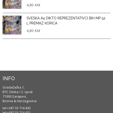
4,80
KM
SVESKA A4 DIKTO REPREZENTATIVCI BIH MP 52
L PREMAZ KORICA
4,80
KM
INFO
Gradačačka 1,
BTC Otoka / 2. sprat
71000 Sarajevo,
Bosnia & Herzegovina
tel:+387 33 714 430
tel:+387 33 714 432