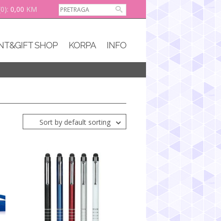
(0):
0,00
KM
NT&GIFT SHOP
KORPA
INFO
Sort by default sorting