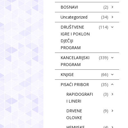
BOSNAVI
(2)
Uncategorized
(34)
DRUŠTVENE
(114)
IGRE I POKLON
DJEČIJI
PROGRAM
KANCELARIJSKI
(339)
PROGRAM
KNJIGE
(66)
PISAĆI PRIBOR
(35)
RAPIDOGRAFI
(3)
I LINERI
DRVENE
(9)
OLOVKE
HEMIJSKE
(4)