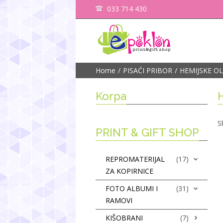
033 714 430
Home
PISAĆI PRIBOR
HEMIJSKE O
Korpa
S
PRINT & GIFT SHOP
REPROMATERIJAL
(17)
ZA KOPIRNICE
FOTO ALBUMI I
(31)
RAMOVI
KIŠOBRANI
(7)