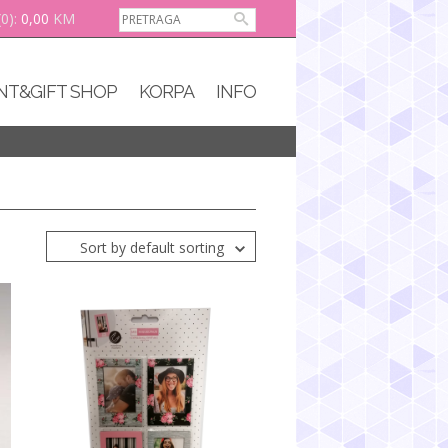
(0):
0,00
KM
NT&GIFT SHOP
KORPA
INFO
Sort by default sorting