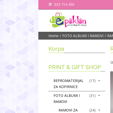
033 714 430
Home
FOTO ALBUMI I RAMOVI
RA
Korpa
S
PRINT & GIFT SHOP
REPROMATERIJAL
(17)
ZA KOPIRNICE
FOTO ALBUMI I
(31)
RAMOVI
RAMOVI ZA
(24)