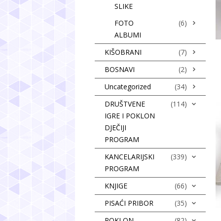
SLIKE
FOTO
(6)
ALBUMI
KIŠOBRANI
(7)
BOSNAVI
(2)
Uncategorized
(34)
DRUŠTVENE
(114)
IGRE I POKLON
DJEČIJI
PROGRAM
KANCELARIJSKI
(339)
PROGRAM
KNJIGE
(66)
PISAĆI PRIBOR
(35)
POKLON
(82)