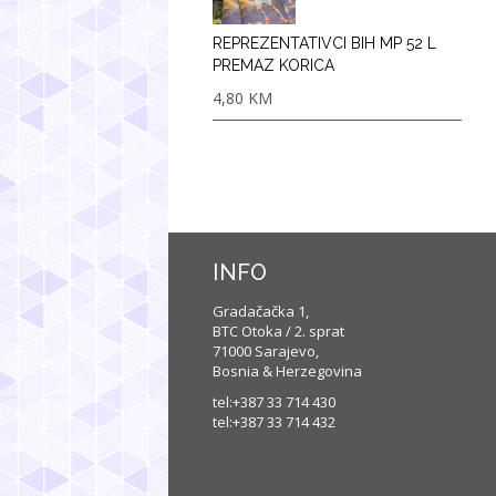
REPREZENTATIVCI BIH MP 52 L
PREMAZ KORICA
4,80
KM
INFO
Gradačačka 1,
BTC Otoka / 2. sprat
71000 Sarajevo,
Bosnia & Herzegovina
tel:+387 33 714 430
tel:+387 33 714 432